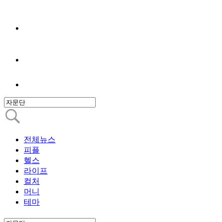
전체뉴스
피플
헬스
라이프
컬처
머니
테마