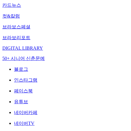
카드뉴스
컷&칼럼
브라보스페셜
브라보리포트
DIGITAL LIBRARY
50+ 시니어 신춘문예
블로그
인스타그램
페이스북
유튜브
네이버카페
네이버TV