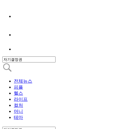
전체뉴스
피플
헬스
라이프
컬처
머니
테마