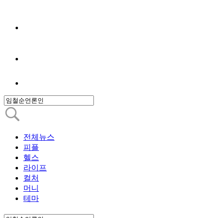
전체뉴스
피플
헬스
라이프
컬처
머니
테마