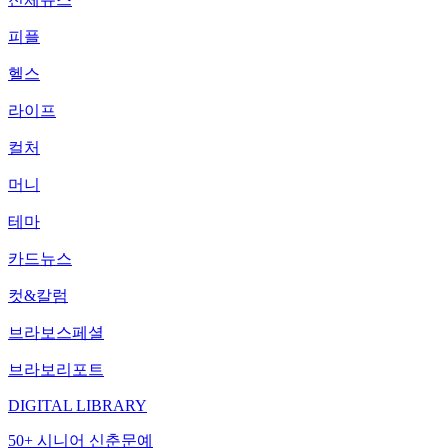
피플
헬스
라이프
컬처
머니
테마
카드뉴스
컷&칼럼
브라보스페셜
브라보리포트
DIGITAL LIBRARY
50+ 시니어 신춘문예