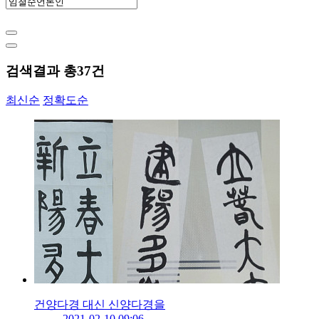
검색결과 총
37
건
최신순
정확도순
건양다경 대신 신양다경을
2021-02-10 09:06