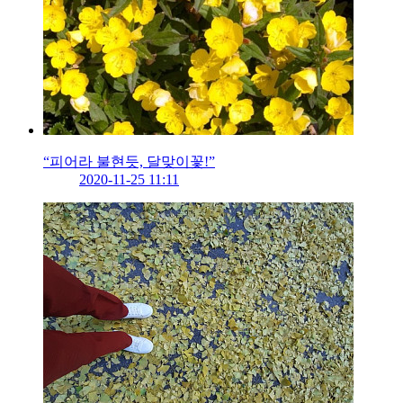
“피어라 불현듯, 달맞이꽃!”
2020-11-25 11:11