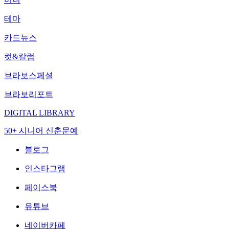
테마
카드뉴스
컷&칼럼
브라보스페셜
브라보리포트
DIGITAL LIBRARY
50+ 시니어 신춘문예
블로그
인스타그램
페이스북
유튜브
네이버카페