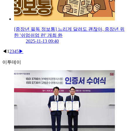
[중장년 필독 정보통] 느리게 달려도 괜찮아, 중장년 위
한 '쉬엄쉬엄 런' 개최 外
2025-11-13 09:40
◀
1
2
3
4
5
▶
이투데이