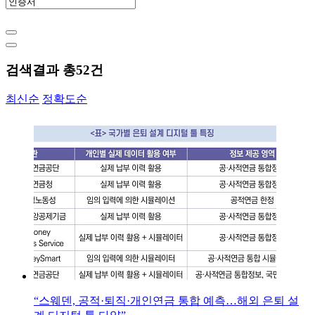
검색결과 총
52
건
최신순
정확도순
“스웨덴, 공적·퇴직·개인연금 통합 예측…해외 은퇴 설