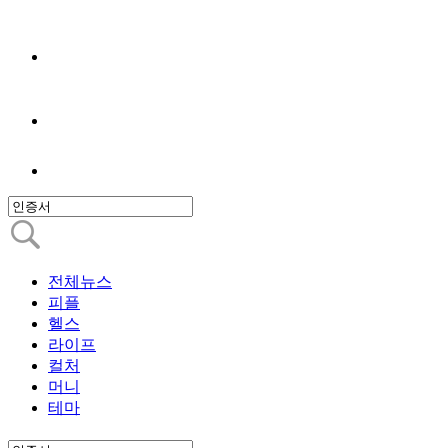
전체뉴스
피플
헬스
라이프
컬처
머니
테마