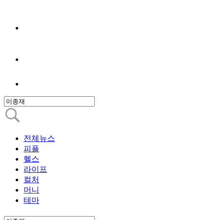
전체뉴스
피플
헬스
라이프
컬처
머니
테마