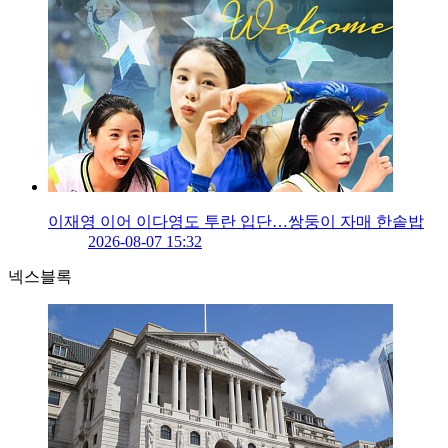
이재영 이어 이다영도 투란 입단…쌍둥이 자매 한솥밥
2026-08-07 15:32
넥스블록