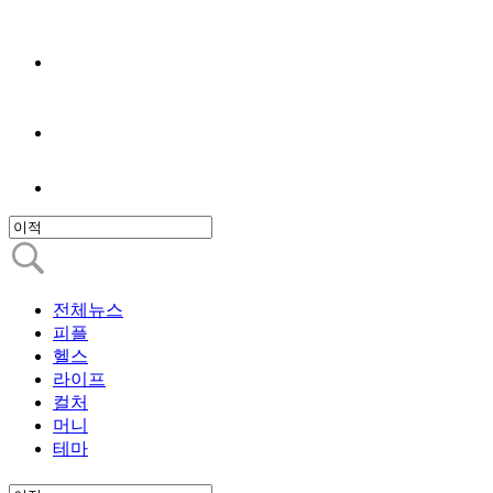
전체뉴스
피플
헬스
라이프
컬처
머니
테마