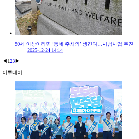
50세 이상이라면 ‘동네 주치의’ 생긴다…시범사업 추진
2025-12-24 14:14
◀
1
2
3
▶
이투데이