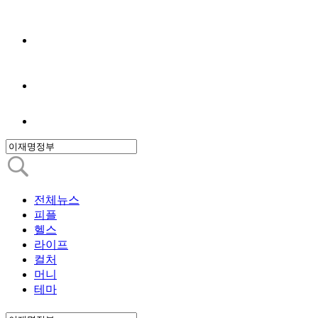
전체뉴스
피플
헬스
라이프
컬처
머니
테마