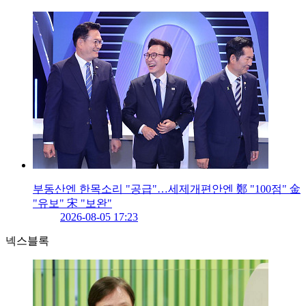
부동산엔 한목소리 "공급"…세제개편안엔 鄭 "100점" 金
"유보" 宋 "보완"
2026-08-05 17:23
넥스블록