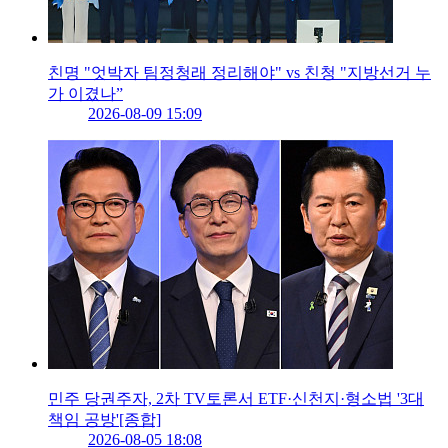
친명 "엇박자 팀정청래 정리해야" vs 친청 "지방선거 누
가 이겼나”
2026-08-09 15:09
민주 당권주자, 2차 TV토론서 ETF·신천지·형소법 '3대
책임 공방'[종합]
2026-08-05 18:08