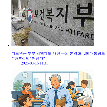
기초연금 부부 감액제도 개편 논의 본격화…李 대통령도
“‘하후상박’ 어떤가”
2026-03-16 11:31