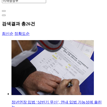
검색결과 총
26
건
최신순
정확도순
정년연장 입법 ‘상반기 무산’, 연내 입법 가능성에 쏠린