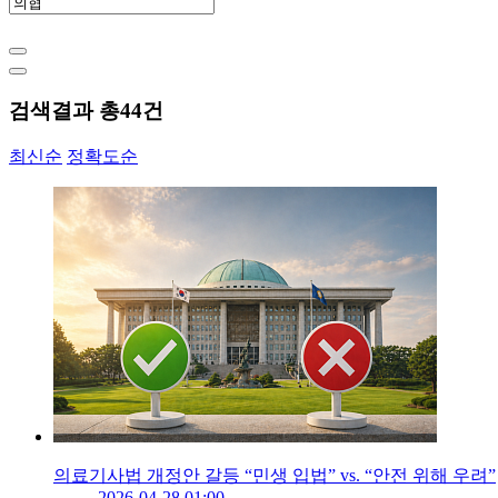
검색결과 총
44
건
최신순
정확도순
의료기사법 개정안 갈등 “민생 입법” vs. “안전 위해 우려”
2026-04-28 01:00