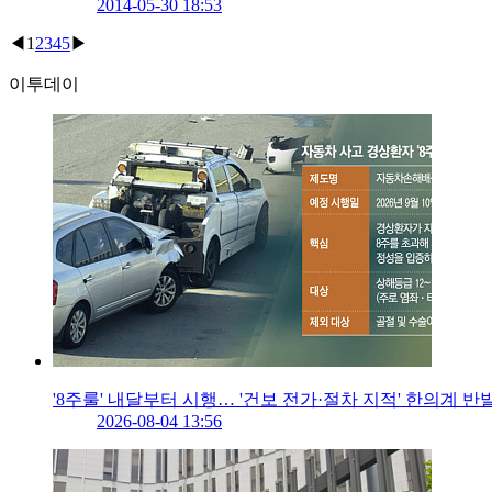
2014-05-30 18:53
◀
1
2
3
4
5
▶
이투데이
'8주룰' 내달부터 시행… '건보 전가·절차 지적' 한의계 
2026-08-04 13:56