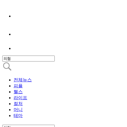
전체뉴스
피플
헬스
라이프
컬처
머니
테마