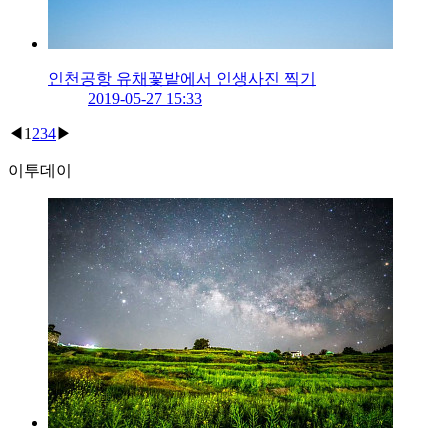
인천공항 유채꽃밭에서 인생사진 찍기
2019-05-27 15:33
◀
1
2
3
4
▶
이투데이