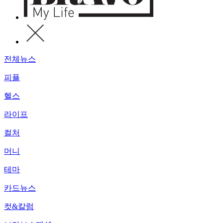
전체뉴스
피플
헬스
라이프
컬처
머니
테마
카드뉴스
컷&칼럼