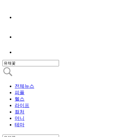
전체뉴스
피플
헬스
라이프
컬처
머니
테마