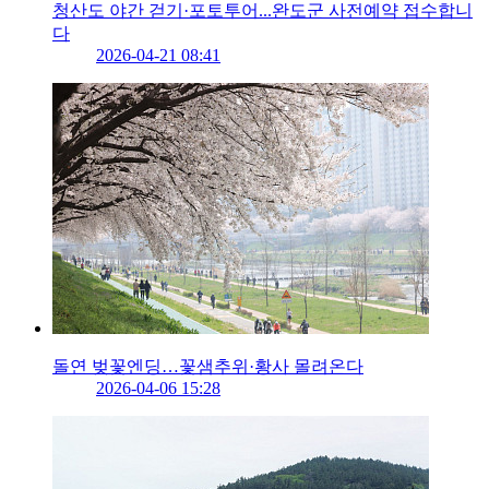
청산도 야간 걷기·포토투어...완도군 사전예약 접수합니
다
2026-04-21 08:41
돌연 벚꽃엔딩…꽃샘추위·황사 몰려온다
2026-04-06 15:28