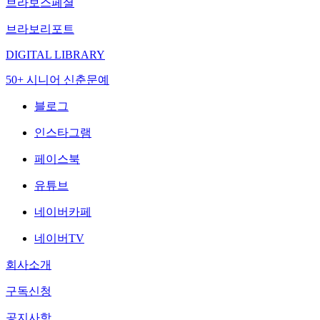
브라보스페셜
브라보리포트
DIGITAL LIBRARY
50+ 시니어 신춘문예
블로그
인스타그램
페이스북
유튜브
네이버카페
네이버TV
회사소개
구독신청
공지사항