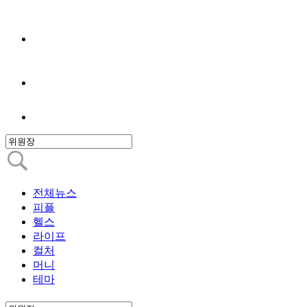
전체뉴스
피플
헬스
라이프
컬처
머니
테마