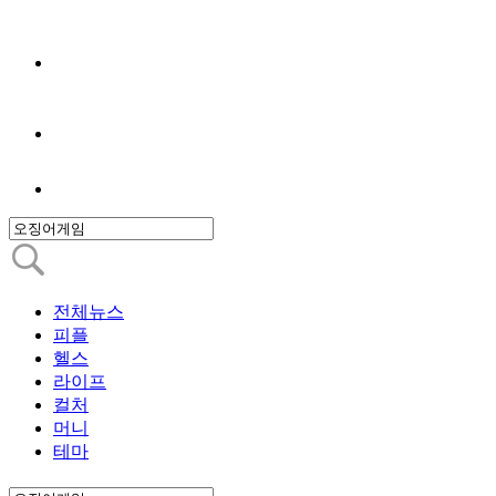
전체뉴스
피플
헬스
라이프
컬처
머니
테마