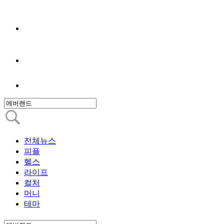
전체뉴스
피플
헬스
라이프
컬처
머니
테마