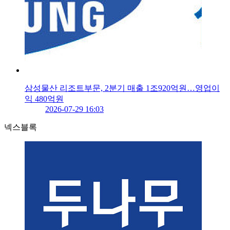
삼성물산 리조트부문, 2분기 매출 1조920억원…영업이
익 480억원
2026-07-29 16:03
넥스블록