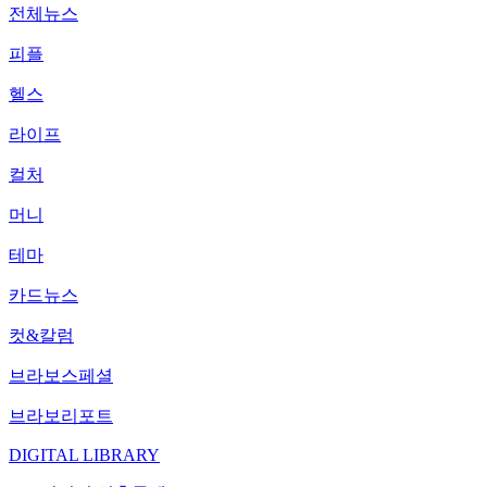
전체뉴스
피플
헬스
라이프
컬처
머니
테마
카드뉴스
컷&칼럼
브라보스페셜
브라보리포트
DIGITAL LIBRARY