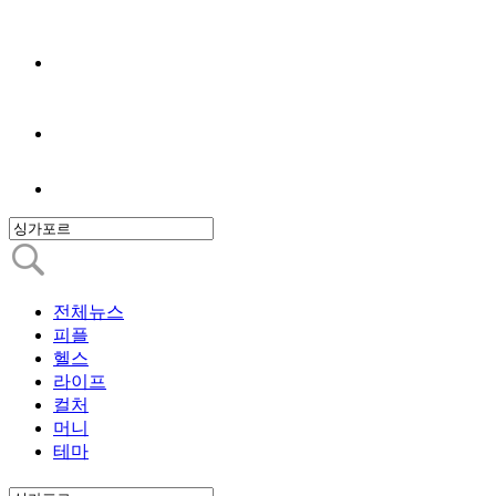
전체뉴스
피플
헬스
라이프
컬처
머니
테마