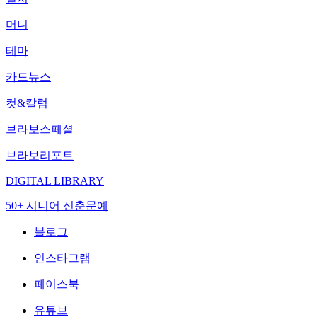
머니
테마
카드뉴스
컷&칼럼
브라보스페셜
브라보리포트
DIGITAL LIBRARY
50+ 시니어 신춘문예
블로그
인스타그램
페이스북
유튜브