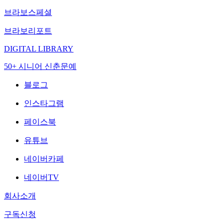
브라보스페셜
브라보리포트
DIGITAL LIBRARY
50+ 시니어 신춘문예
블로그
인스타그램
페이스북
유튜브
네이버카페
네이버TV
회사소개
구독신청