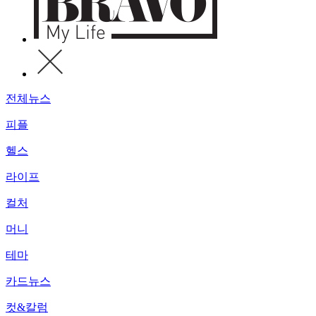
전체뉴스
피플
헬스
라이프
컬처
머니
테마
카드뉴스
컷&칼럼