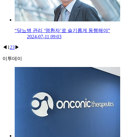
“당뇨병 관리 ‘명환자’로 슬기롭게 동행해야”
2024-07-11 09:03
◀
1
2
3
▶
이투데이