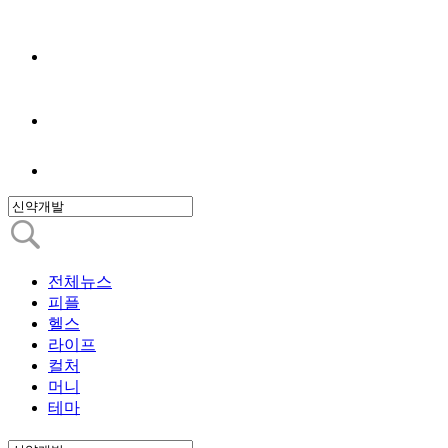
전체뉴스
피플
헬스
라이프
컬처
머니
테마