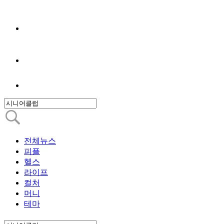
전체뉴스
피플
헬스
라이프
컬처
머니
테마