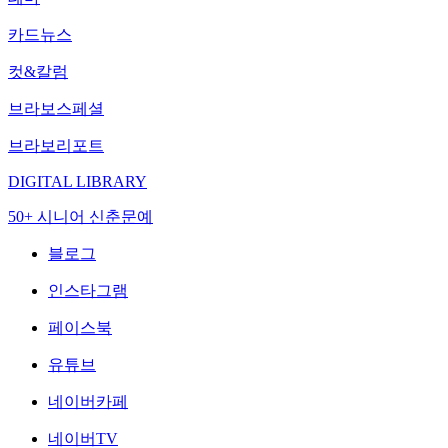
카드뉴스
컷&칼럼
브라보스페셜
브라보리포트
DIGITAL LIBRARY
50+ 시니어 신춘문예
블로그
인스타그램
페이스북
유튜브
네이버카페
네이버TV