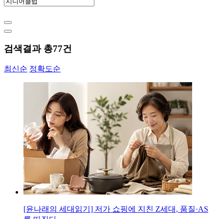
검색결과 총
77
건
최신순
정확도순
[윤나래의 세대읽기] 저가 쇼핑에 지친 Z세대, 품질·AS