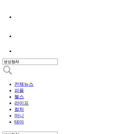
전체뉴스
피플
헬스
라이프
컬처
머니
테마