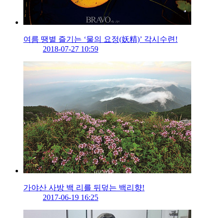
여름 땡볕 즐기는 ‘물의 요정(妖精)’ 각시수련!
2018-07-27 10:59
가야산 사방 백 리를 뒤덮는 백리향!
2017-06-19 16:25