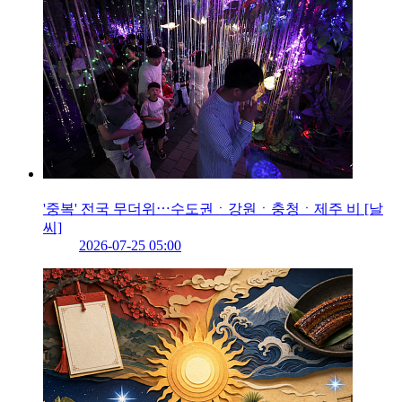
'중복' 전국 무더위⋯수도권ㆍ강원ㆍ충청ㆍ제주 비 [날
씨]
2026-07-25 05:00