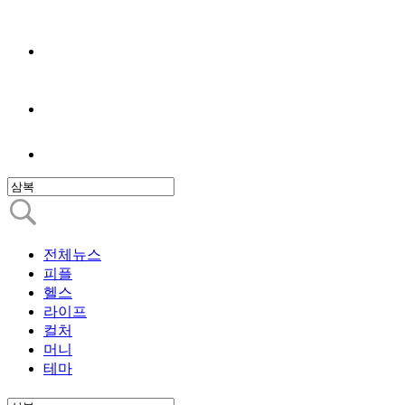
전체뉴스
피플
헬스
라이프
컬처
머니
테마