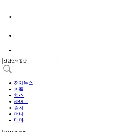
전체뉴스
피플
헬스
라이프
컬처
머니
테마