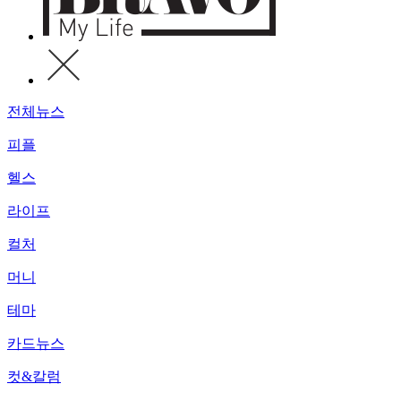
전체뉴스
피플
헬스
라이프
컬처
머니
테마
카드뉴스
컷&칼럼