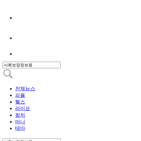
전체뉴스
피플
헬스
라이프
컬처
머니
테마