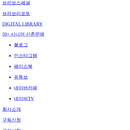
브라보스페셜
브라보리포트
DIGITAL LIBRARY
50+ 시니어 신춘문예
블로그
인스타그램
페이스북
유튜브
네이버카페
네이버TV
회사소개
구독신청