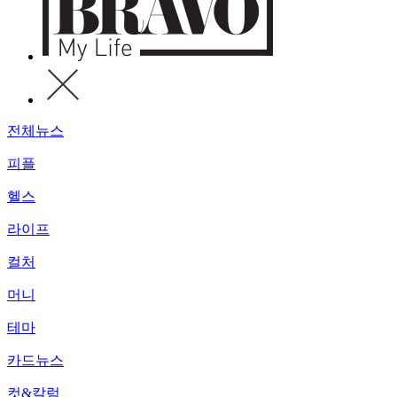
전체뉴스
피플
헬스
라이프
컬처
머니
테마
카드뉴스
컷&칼럼