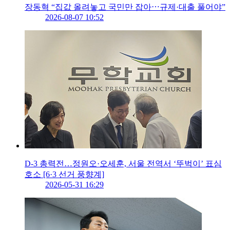
장동혁 “집값 올려놓고 국민만 잡아⋯규제·대출 풀어야”
2026-08-07 10:52
D-3 총력전…정원오·오세훈, 서울 전역서 ‘뚜벅이’ 표심
호소 [6·3 선거 풍향계]
2026-05-31 16:29