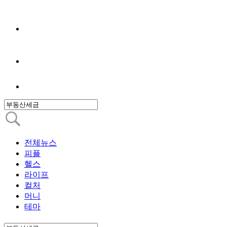
전체뉴스
피플
헬스
라이프
컬처
머니
테마