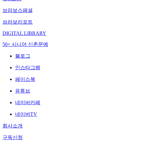
브라보스페셜
브라보리포트
DIGITAL LIBRARY
50+ 시니어 신춘문예
블로그
인스타그램
페이스북
유튜브
네이버카페
네이버TV
회사소개
구독신청