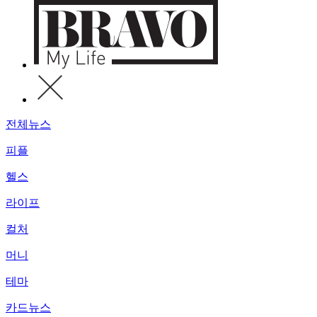
전체뉴스
피플
헬스
라이프
컬처
머니
테마
카드뉴스