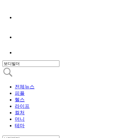
전체뉴스
피플
헬스
라이프
컬처
머니
테마