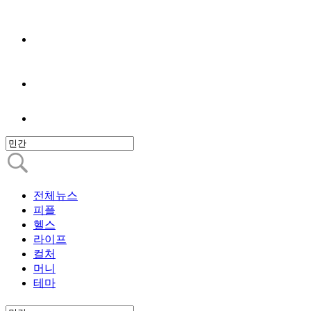
전체뉴스
피플
헬스
라이프
컬처
머니
테마