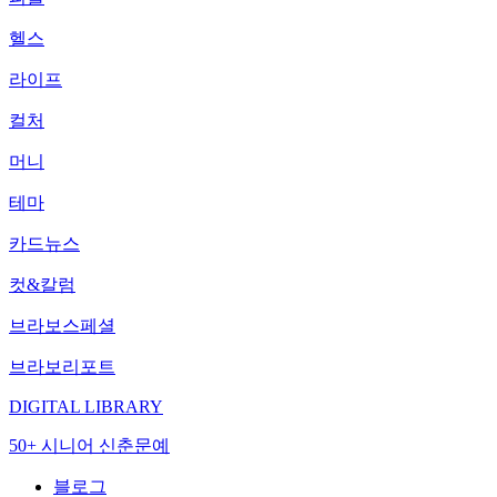
헬스
라이프
컬처
머니
테마
카드뉴스
컷&칼럼
브라보스페셜
브라보리포트
DIGITAL LIBRARY
50+ 시니어 신춘문예
블로그