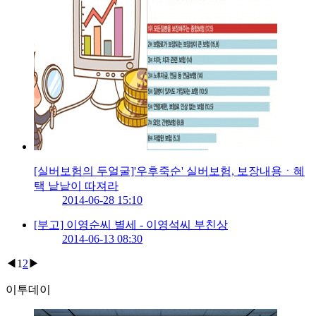
[실버보험의 두얼굴]'우후죽순' 실버보험, 보장내용ㆍ혜
택 낱낱이 따져라
2014-06-28 15:10
[부고] 이영순씨 별세 - 이영석씨 부친상
2014-06-13 08:30
◀
1
2
▶
이투데이