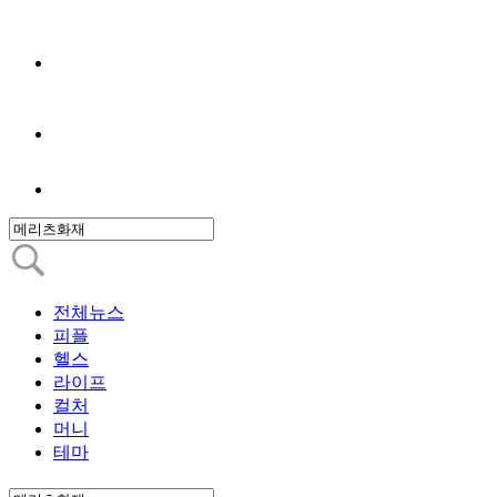
전체뉴스
피플
헬스
라이프
컬처
머니
테마