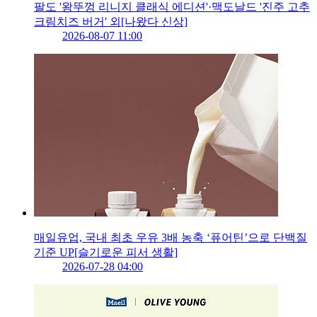
팔도 '왕뚜껑 리니지 클래식 에디션'·맥도날드 '진주 고추
크림치즈 버거' 외[나왔다 신상]
2026-08-07 11:00
매일유업, 국내 최초 우유 3배 농축 ‘퓨어틴’으로 단백질
기준 UP[슬기로운 피서 생활]
2026-07-28 04:00