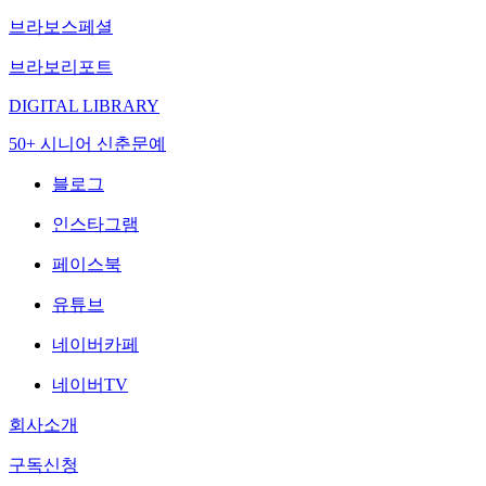
브라보스페셜
브라보리포트
DIGITAL LIBRARY
50+ 시니어 신춘문예
블로그
인스타그램
페이스북
유튜브
네이버카페
네이버TV
회사소개
구독신청