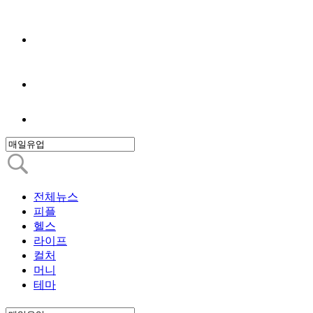
전체뉴스
피플
헬스
라이프
컬처
머니
테마