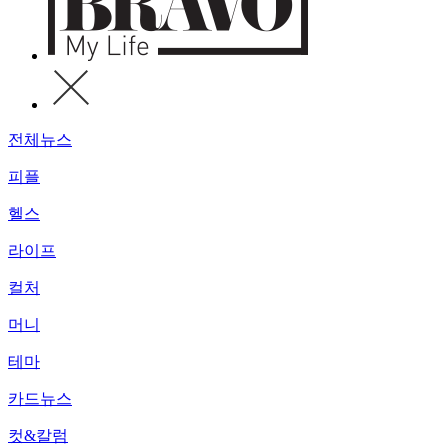
전체뉴스
피플
헬스
라이프
컬처
머니
테마
카드뉴스
컷&칼럼