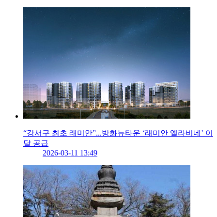
“강서구 최초 래미안”...방화뉴타운 ‘래미안 엘라비네’ 이
달 공급
2026-03-11 13:49