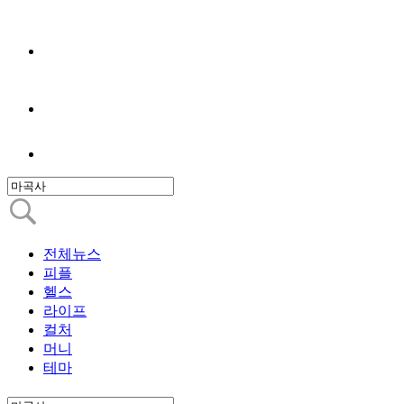
전체뉴스
피플
헬스
라이프
컬처
머니
테마