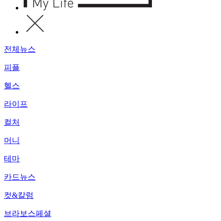
전체뉴스
피플
헬스
라이프
컬처
머니
테마
카드뉴스
컷&칼럼
브라보스페셜