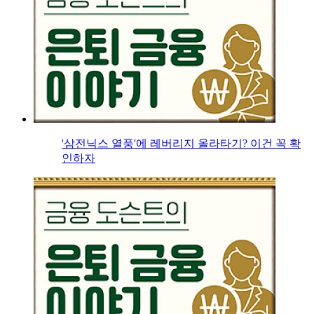
'삼전닉스 열풍'에 레버리지 올라타기? 이건 꼭 확
인하자