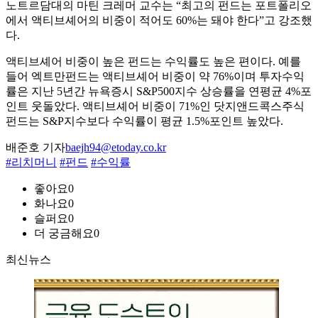
노트르담대의 마틴 크레머 교수는 “최고의 펀드는 포트폴리오
에서 액티브셰어의 비중이 적어도 60%는 돼야 한다”고 강조했
다.
액티브셰어 비중이 높은 펀드는 수익률도 높은 편이다. 예를
들어 엑트만펀드는 액티브셰어 비중이 약 76%이며 투자수익
률은 지난 5년간 뉴욕증시 S&P500지수 상승률을 연평균 4%포
인트 웃돌았다. 액티브셰어 비중이 71%인 닷지앤드콕스주식
펀드는 S&P지수보다 수익률이 평균 1.5%포인트 높았다.
배준호 기자
baejh94@etoday.co.kr
#리치머니
#펀드
#수익률
좋아요
0
화나요
0
슬퍼요
0
더 궁금해요
0
최신뉴스