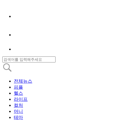
전체뉴스
피플
헬스
라이프
컬처
머니
테마