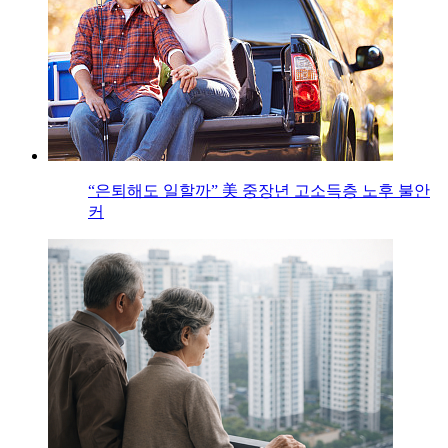
“은퇴해도 일할까” 美 중장년 고소득층 노후 불안
커