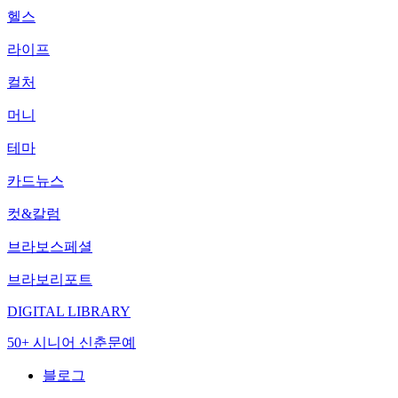
헬스
라이프
컬처
머니
테마
카드뉴스
컷&칼럼
브라보스페셜
브라보리포트
DIGITAL LIBRARY
50+ 시니어 신춘문예
블로그