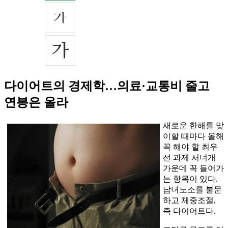
다이어트의 경제학…의료·교통비 줄고
연봉은 올라
새로운 한해를 맞
이할 때마다 올해
꼭 해야 할 최우
선 과제 서너개
가운데 꼭 들어가
는 항목이 있다.
남녀노소를 불문
하고 체중조절,
즉 다이어트다.