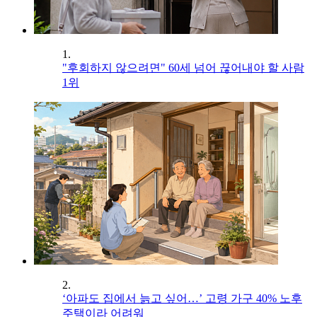
1.
"후회하지 않으려면" 60세 넘어 끊어내야 할 사람
1위
2.
‘아파도 집에서 늙고 싶어…’ 고령 가구 40% 노후
주택이라 어려워