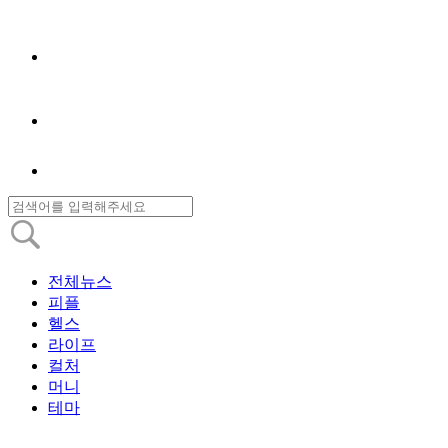
전체뉴스
피플
헬스
라이프
컬처
머니
테마