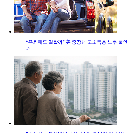
“은퇴해도 일할까” 美 중장년 고소득층 노후 불안
커