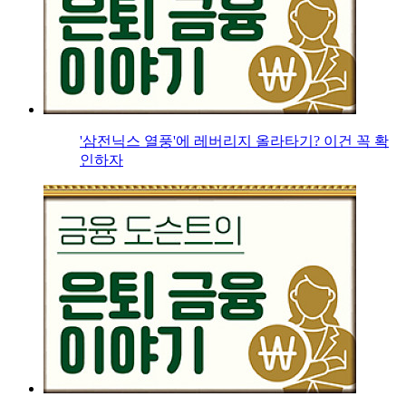
'삼전닉스 열풍'에 레버리지 올라타기? 이건 꼭 확
인하자