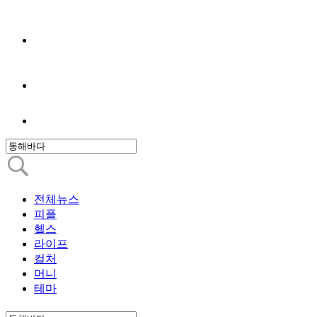
전체뉴스
피플
헬스
라이프
컬처
머니
테마