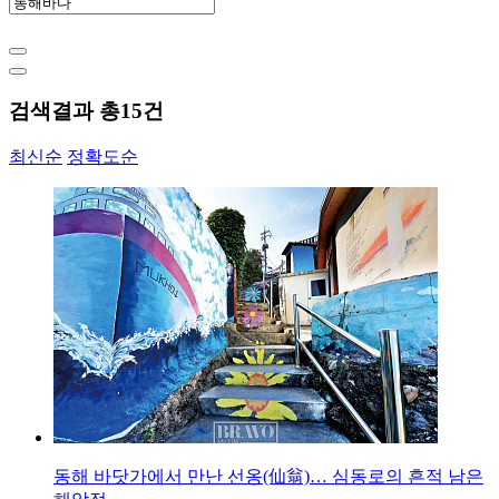
검색결과 총
15
건
최신순
정확도순
동해 바닷가에서 만난 선옹(仙翁)… 심동로의 흔적 남은