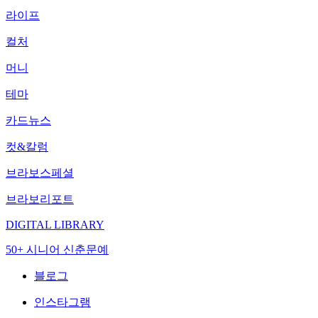
라이프
컬처
머니
테마
카드뉴스
컷&칼럼
브라보스페셜
브라보리포트
DIGITAL LIBRARY
50+ 시니어 신춘문예
블로그
인스타그램