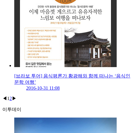
[브라보 투어] 음식평론가 황광해와 함께 떠나는 ‘음식인
문학 여행’
2016-10-31 11:08
◀
1
2
▶
이투데이