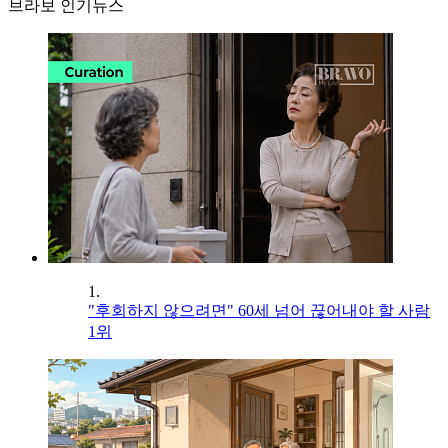
브라보 인기뉴스
1.
"후회하지 않으려면" 60세 넘어 끊어내야 할 사람
1위