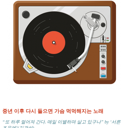
중년 이후 다시 들으면 가슴 먹먹해지는 노래
“또 하루 멀어져 간다. 매일 이별하며 살고 있구나” by ‘서른
즈음에’(김광석)