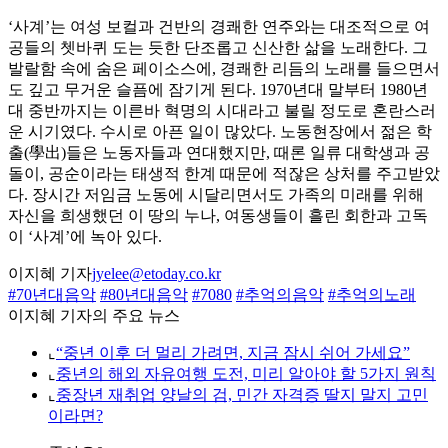
‘사계’는 여성 보컬과 건반의 경쾌한 연주와는 대조적으로 여
공들의 쳇바퀴 도는 듯한 단조롭고 신산한 삶을 노래한다. 그
발랄함 속에 숨은 페이소스에, 경쾌한 리듬의 노래를 들으면서
도 깊고 무거운 슬픔에 잠기게 된다. 1970년대 말부터 1980년
대 중반까지는 이른바 혁명의 시대라고 불릴 정도로 혼란스러
운 시기였다. 수시로 아픈 일이 많았다. 노동현장에서 젊은 학
출(學出)들은 노동자들과 연대했지만, 때론 일류 대학생과 공
돌이, 공순이라는 태생적 한계 때문에 적잖은 상처를 주고받았
다. 장시간 저임금 노동에 시달리면서도 가족의 미래를 위해
자신을 희생했던 이 땅의 누나, 여동생들이 흘린 회한과 고독
이 ‘사계’에 녹아 있다.
이지혜 기자
jyelee@etoday.co.kr
#70년대음악
#80년대음악
#7080
#추억의음악
#추억의노래
이지혜 기자의 주요 뉴스
⌞
“중년 이후 더 멀리 가려면, 지금 잠시 쉬어 가세요”
⌞
중년의 해외 자유여행 도전, 미리 알아야 할 5가지 원칙
⌞
중장년 재취업 양날의 검, 민간 자격증 딸지 말지 고민
이라면?