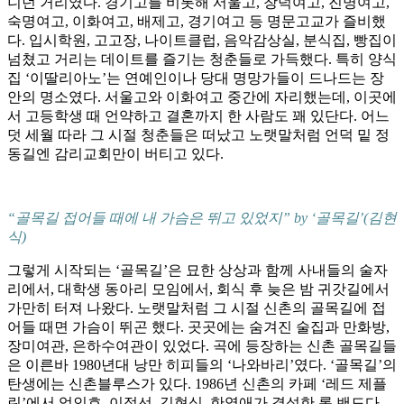
니던 거리였다. 경기고를 비롯해 서울고, 창덕여고, 진명여고,
숙명여고, 이화여고, 배제고, 경기여고 등 명문고교가 즐비했
다. 입시학원, 고고장, 나이트클럽, 음악감상실, 분식집, 빵집이
넘쳤고 거리는 데이트를 즐기는 청춘들로 가득했다. 특히 양식
집 ‘이딸리아노’는 연예인이나 당대 명망가들이 드나드는 장
안의 명소였다. 서울고와 이화여고 중간에 자리했는데, 이곳에
서 고등학생 때 언약하고 결혼까지 한 사람도 꽤 있단다. 어느
덧 세월 따라 그 시절 청춘들은 떠났고 노랫말처럼 언덕 밑 정
동길엔 감리교회만이 버티고 있다.
“골목길 접어들 때에 내 가슴은 뛰고 있었지” by ‘골목길’(김현
식)
그렇게 시작되는 ‘골목길’은 묘한 상상과 함께 사내들의 술자
리에서, 대학생 동아리 모임에서, 회식 후 늦은 밤 귀갓길에서
가만히 터져 나왔다. 노랫말처럼 그 시절 신촌의 골목길에 접
어들 때면 가슴이 뛰곤 했다. 곳곳에는 숨겨진 술집과 만화방,
장미여관, 은하수여관이 있었다. 곡에 등장하는 신촌 골목길들
은 이른바 1980년대 낭만 히피들의 ‘나와바리’였다. ‘골목길’의
탄생에는 신촌블루스가 있다. 1986년 신촌의 카페 ‘레드 제플
린’에서 엄인호, 이정선, 김현식, 한영애가 결성한 록 밴드다.