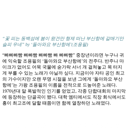
“꽃 피는 동백섬에 봄이 왔건만 형제 떠난 부산항에 갈매기만
슬피 우네” by ‘돌아와요 부산항에’(조용필)
“빠빠빠빰 빠빠빰 빠빠빰 빠 빠빠빰” 중장년이라면 누구나 귀
에 익숙할 조용필의 ‘돌아와요 부산항에’의 전주다. 반주나 마
이크가 없어도 어묵 국물에 숟가락 서너 개 걸쳐놓고 목 터지
게 부를 수 있는 노래가 아닐까 싶다. 지금이야 자타 공인 최고
의 가수이지만 오랜 무명 시절을 보낸 그에게 ‘돌아와요 부산
항에’는 가왕 조용필의 이름을 전적으로 드높여준 노래다.
1970년대 말 폭발적인 인기를 얻었고, 각종 단합대회의 마지막
에 등장하는 단골곡이 됐다. 대학 엠티에서도 직장 회식에서도
흥이 최고조에 달할 때쯤이면 함께 열창하던 노래였다.