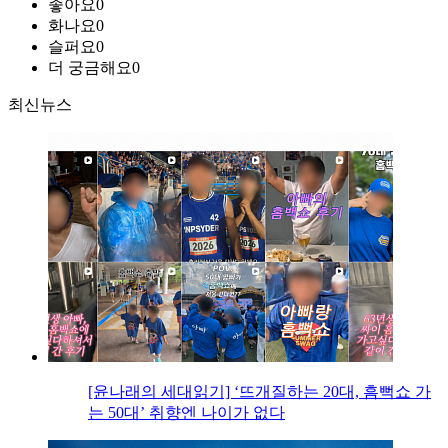
좋아요
0
화나요
0
슬퍼요
0
더 궁금해요
0
최신뉴스
[윤나래의 세대읽기] ‘뜨개질하는 20대, 흠뻑쇼 가
는 50대’ 취향엔 나이가 없다