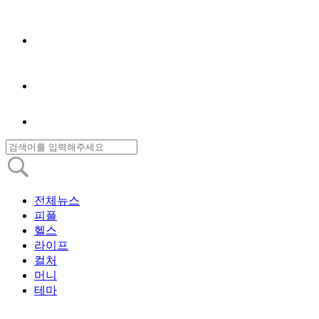
전체뉴스
피플
헬스
라이프
컬처
머니
테마