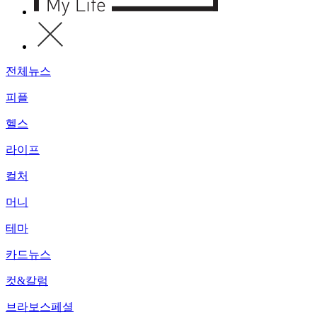
전체뉴스
피플
헬스
라이프
컬처
머니
테마
카드뉴스
컷&칼럼
브라보스페셜