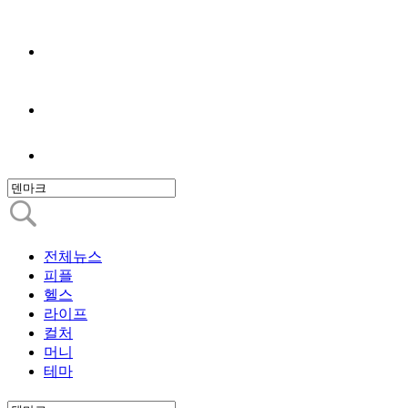
전체뉴스
피플
헬스
라이프
컬처
머니
테마