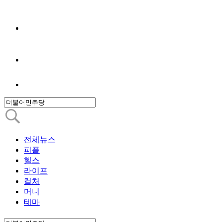
전체뉴스
피플
헬스
라이프
컬처
머니
테마