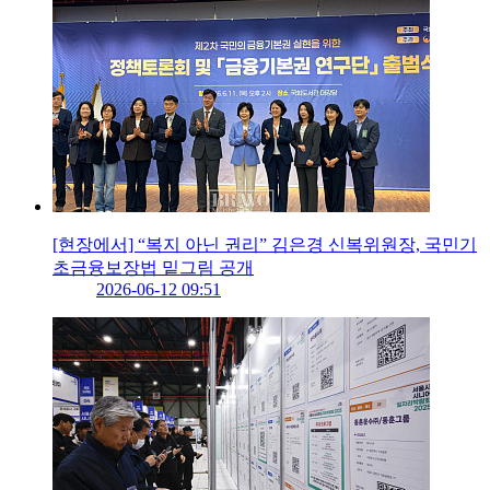
[현장에서] “복지 아닌 권리” 김은경 신복위원장, 국민기
초금융보장법 밑그림 공개
2026-06-12 09:51