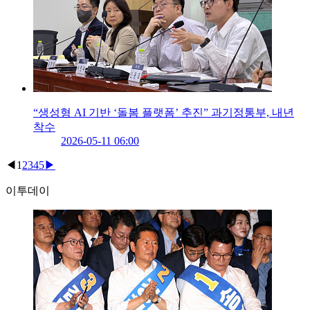
“생성형 AI 기반 ‘돌봄 플랫폼’ 추진” 과기정통부, 내년
착수
2026-05-11 06:00
◀
1
2
3
4
5
▶
이투데이