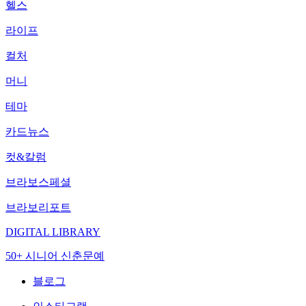
헬스
라이프
컬처
머니
테마
카드뉴스
컷&칼럼
브라보스페셜
브라보리포트
DIGITAL LIBRARY
50+ 시니어 신춘문예
블로그