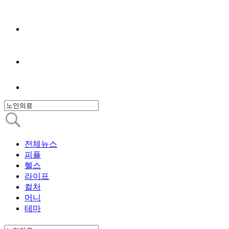
전체뉴스
피플
헬스
라이프
컬처
머니
테마