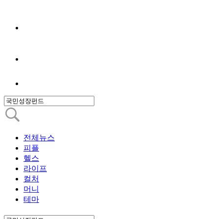
전체뉴스
피플
헬스
라이프
컬처
머니
테마