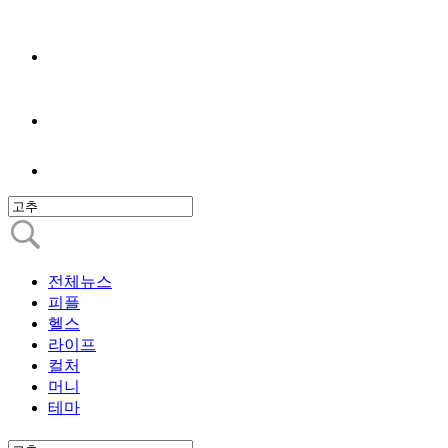
전체뉴스
피플
헬스
라이프
컬처
머니
테마