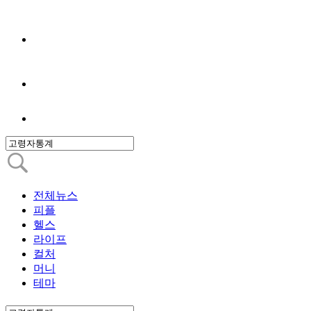
전체뉴스
피플
헬스
라이프
컬처
머니
테마