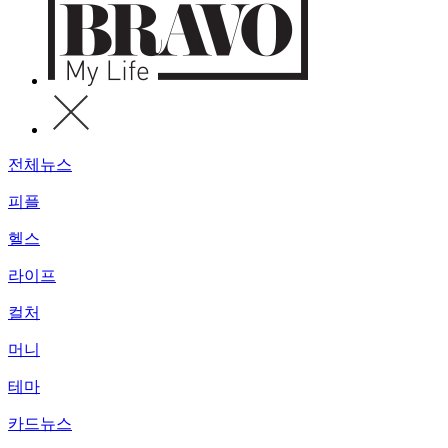
전체뉴스
피플
헬스
라이프
컬처
머니
테마
카드뉴스