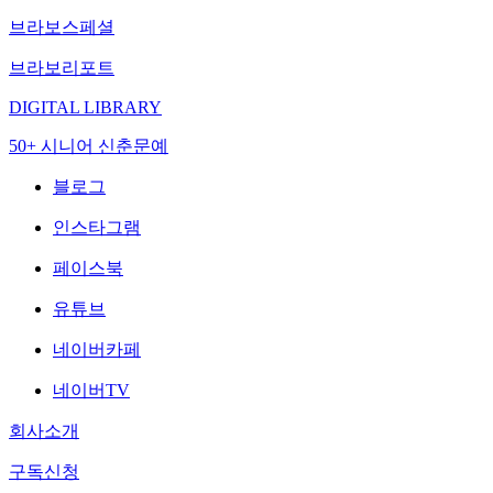
브라보스페셜
브라보리포트
DIGITAL LIBRARY
50+ 시니어 신춘문예
블로그
인스타그램
페이스북
유튜브
네이버카페
네이버TV
회사소개
구독신청