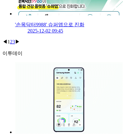
'손목닥터9988' 슈퍼앱으로 진화
2025-12-02 09:45
◀
1
2
3
▶
이투데이