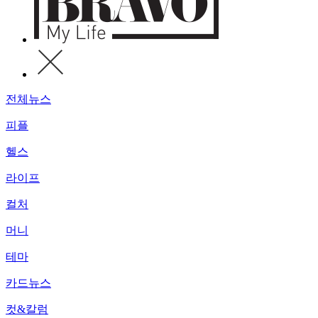
전체뉴스
피플
헬스
라이프
컬처
머니
테마
카드뉴스
컷&칼럼