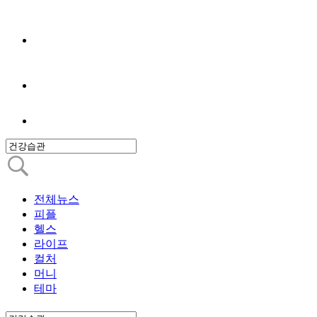
전체뉴스
피플
헬스
라이프
컬처
머니
테마