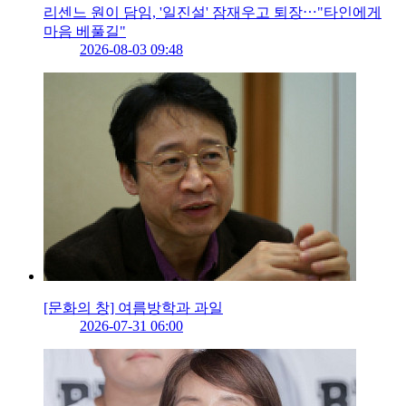
리센느 원이 담임, '일진설' 잠재우고 퇴장⋯"타인에게
마음 베풀길"
2026-08-03 09:48
[문화의 창] 여름방학과 과일
2026-07-31 06:00