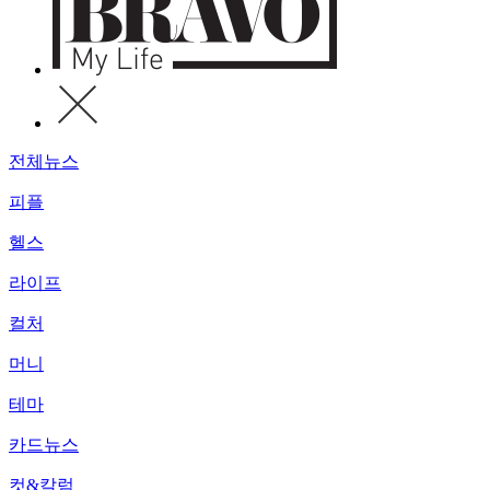
전체뉴스
피플
헬스
라이프
컬처
머니
테마
카드뉴스
컷&칼럼