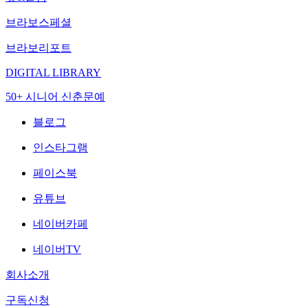
브라보스페셜
브라보리포트
DIGITAL LIBRARY
50+ 시니어 신춘문예
블로그
인스타그램
페이스북
유튜브
네이버카페
네이버TV
회사소개
구독신청