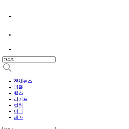
전체뉴스
피플
헬스
라이프
컬처
머니
테마