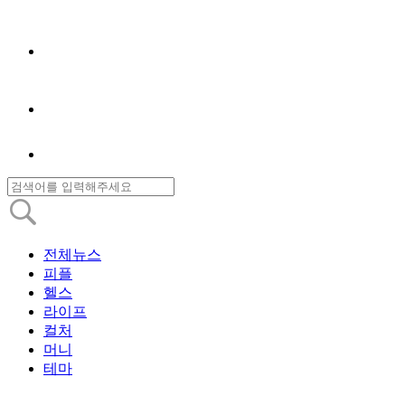
전체뉴스
피플
헬스
라이프
컬처
머니
테마