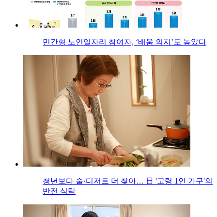
민간형 노인일자리 참여자, ‘배움 의지’도 높았다
청년보다 술·디저트 더 찾아… 日 '고령 1인 가구'의
반전 식탁