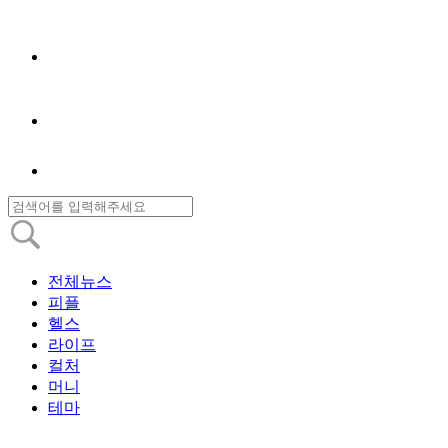
전체뉴스
피플
헬스
라이프
컬처
머니
테마