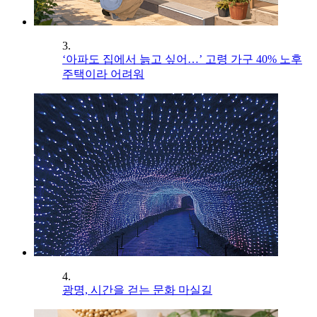
3.
‘아파도 집에서 늙고 싶어…’ 고령 가구 40% 노후
주택이라 어려워
4.
광명, 시간을 걷는 문화 마실길