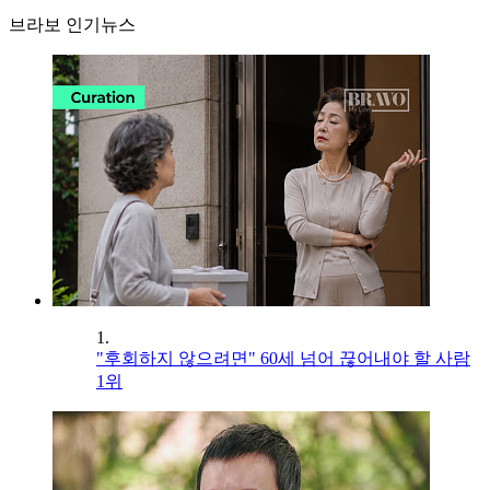
브라보 인기뉴스
1.
"후회하지 않으려면" 60세 넘어 끊어내야 할 사람
1위