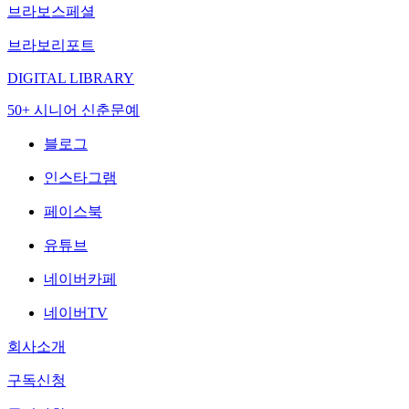
브라보스페셜
브라보리포트
DIGITAL LIBRARY
50+ 시니어 신춘문예
블로그
인스타그램
페이스북
유튜브
네이버카페
네이버TV
회사소개
구독신청