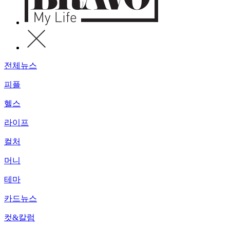
전체뉴스
피플
헬스
라이프
컬처
머니
테마
카드뉴스
컷&칼럼