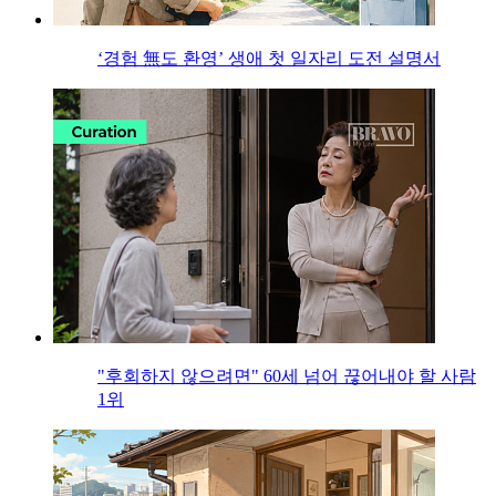
‘경험 無도 환영’ 생애 첫 일자리 도전 설명서
"후회하지 않으려면" 60세 넘어 끊어내야 할 사람
1위