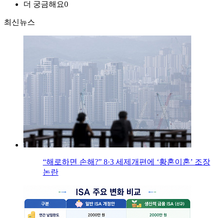
더 궁금해요
0
최신뉴스
“해로하면 손해?” 8·3 세제개편에 ‘황혼이혼’ 조장
논란