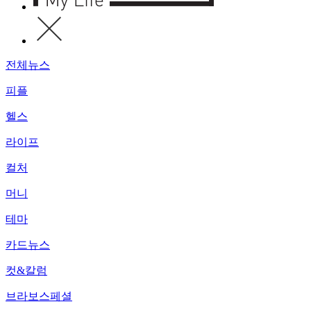
전체뉴스
피플
헬스
라이프
컬처
머니
테마
카드뉴스
컷&칼럼
브라보스페셜