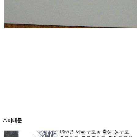
△이태문
1965년 서울 구로동 출생. 동구로