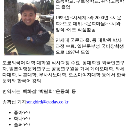
초등학교, 구로중학교, 관악고등학
교 졸업
1999년 <시세계>와 2000년 <시문
학>으로 데뷔. <문학마을> <시와
창작>에도 작품활동
연세대 국문과 졸. 동 대학원 박사
과정 수료. 일본문부성 국비장학생
으로 1997년 도일
도쿄외국어 대학 대학원 석사과정 수료. 동대학원 외국인연구
자, 일본여행문화연구소 공동연구원을 거쳐 게이오대학, 와세
다대학, 니혼대학, 무사시노대학, 오츠마여자대학 등에서 한국
문화와 한국어 강의
번역서는 '백화점' '박람회' '운동회' 등
송광섭 기자
songbird@etoday.co.kr
좋아요
0
화나요
0
슬퍼요
0