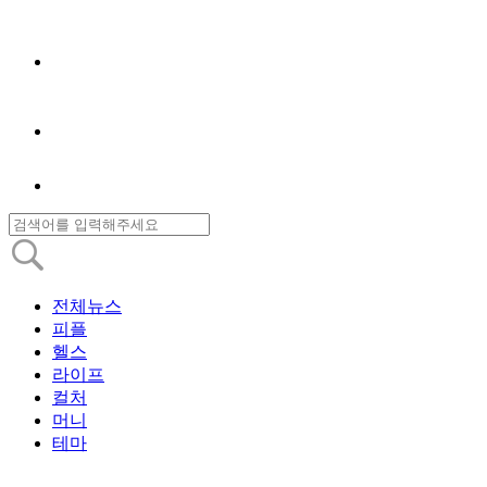
전체뉴스
피플
헬스
라이프
컬처
머니
테마