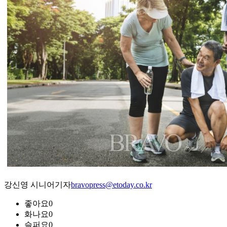
강신영 시니어기자
bravopress@etoday.co.kr
좋아요
0
화나요
0
슬퍼요
0