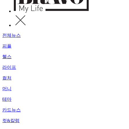
전체뉴스
피플
헬스
라이프
컬처
머니
테마
카드뉴스
컷&칼럼