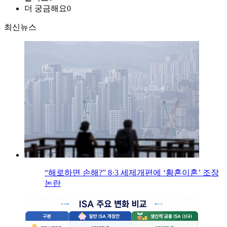
더 궁금해요
0
최신뉴스
“해로하면 손해?” 8·3 세제개편에 ‘황혼이혼’ 조장
논란