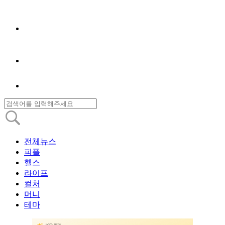
전체뉴스
피플
헬스
라이프
컬처
머니
테마