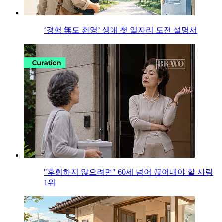
‘경험 無도 환영’ 생애 첫 일자리 도전 설명서
"후회하지 않으려면" 60세 넘어 끊어내야 할 사람
1위