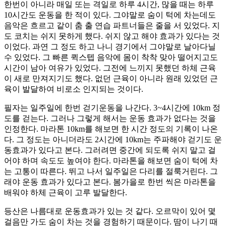
한번이 아니라 매일 또는 격일로 하루 4시간, 많을 때는 하루
10시간도 운동을 한 적이 있다. 그야말로 숨이 턱에 차는데도
음악은 흐르고 같이 춤 출 연습 파트너들은 줄을 서 있었다. 지
도 코치는 쉬지 못하게 했다. 쉬지 않고 해야 효과가 있다는 것
이었다. 과연 그 정도 하고 나니 경기에서 그야말로 날아다닐
수 있었다. 그 빠른 퀵스텝 음악에 몸이 착착 맞아 떨어지고도
시간이 남아 여유가 있었다. 그전에 느끼지 못했던 하체 근육
이 새로 만져지기도 했다. 없던 근육이 아니라 원래 있었던 근
육이 발달하여 비로소 인지되는 것이다.
필자는 일주일에 한번 걷기운동을 나간다. 3~4시간에 10km 정
도를 걷는다. 그러나 그렇게 해서는 운동 효과가 없다는 것을
인정한다. 마라톤 10km를 해보면 한 시간 정도의 기록이 나온
다. 그 정도는 아니더라도 2시간에 10km는 주파해야 걷기도 운
동효과가 있다고 본다. 그러려면 중간에 되도록 쉬지 말고 걸
어야 하며 속도도 높여야 한다. 마라톤을 해보면 숨이 턱에 차
는 고통이 따른다. 뛰고 나서 일주일은 다리를 절룩거린다. 그
래야 운동 효과가 있다고 본다. 봄가을로 한번 씩은 마라톤을
배워야 하체 근육이 고루 발달한다.
등산은 나름대로 운동효과가 있는 것 같다. 오르막이 있어 몇
걸음만 가도 숨이 차는 것을 경험하기 때문이다. 땀이 나기 때