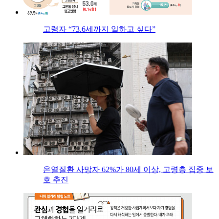
고령자 “73.6세까지 일하고 싶다”
온열질환 사망자 62%가 80세 이상, 고령층 집중 보
호 추진