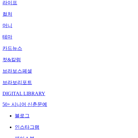
라이프
컬처
머니
테마
카드뉴스
컷&칼럼
브라보스페셜
브라보리포트
DIGITAL LIBRARY
50+ 시니어 신춘문예
블로그
인스타그램