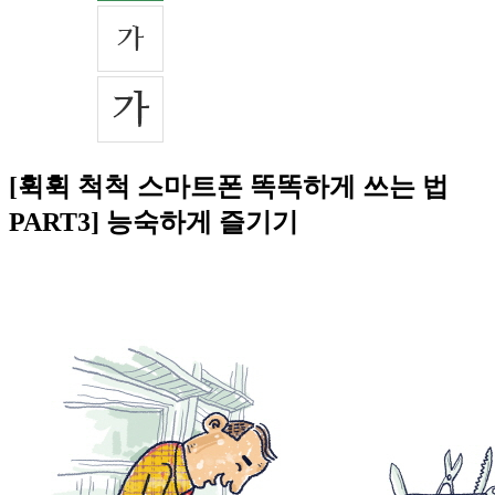
[휙휙 척척 스마트폰 똑똑하게 쓰는 법
PART3] 능숙하게 즐기기