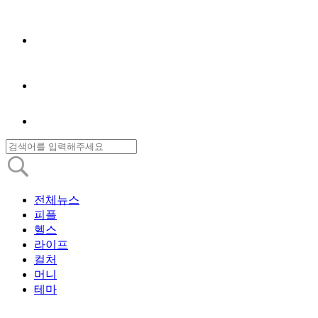
전체뉴스
피플
헬스
라이프
컬처
머니
테마