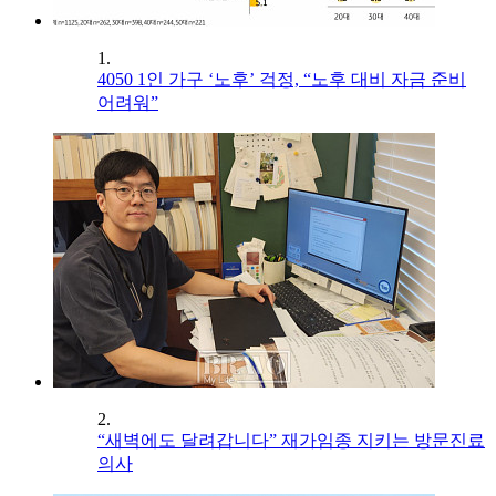
1.
4050 1인 가구 ‘노후’ 걱정, “노후 대비 자금 준비
어려워”
2.
“새벽에도 달려갑니다” 재가임종 지키는 방문진료
의사