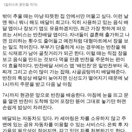
(일러스트 윤민철 작가)
밖이 추울 때는 마냥 따뜻한 집 안에서만 머물고 싶다. 이런 날
엔 뭐니 뭐니 해도 배달이 최고다. 익히 사용하고 있는 음식 배
달 앱이나 장보기 앱도 유용하겠지만, 최근 가장 핫하게 떠오
르는 서비스는 반찬배달 앱이다. 자녀들이 결혼해 출가하고 나
면 요리하는 횟수도 줄어들고 예전처럼 대형마트에서 장을 보
는 일도 적어진다. 부부가 단출하게 사는 경우에는 반찬을 해
도 식재료가 남아 골칫거리가 되곤 한다. 이럴 때는 직접 장을
보고 음식을 만드는 것보다 먹을 만큼 반찬을 주문하는 편이
더 효율적이다. 반찬배달 서비스 앱 ‘배민찬’은 밑반찬부터 국,
찌개 그리고 손이 많이 가는 잡채, 사골곰탕까지 배달해준다.
반찬의 특성상 배달이 늦어지면 신선도가 떨어지기 때문에 낮
1시까지 주문을 받고 다음 날 아침
7시까지 현관문 앞으로 반찬을 배송한다. 아침에 눈을 뜨고 문
을 열면 반찬이 도착해 있어 포장만 뜯어 그대로 놓기만 하면
손쉽게 밥상이 차려진다.
배달되는 자동차도 있다. 카 셰어링은 차를 소유하지 않고 주
변에 있는 공유 자동차를 이용할 수 있는 서비스다. 은퇴 후 자
가용의 필요성이 적어지면, 갖고 있던 차를 처분하기도 한다.