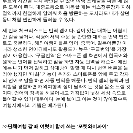
루트와 시간을 각각 확인할 수 있어 여행 스케줄을 짜는 데 많
은 도움이 된다. 대중교통으로 이동할 때는 버스정류장과 지하
철역까지 친절하게 알려줘 처음 방문하는 도시라도 내가 살던
동네처럼 편안하게 둘러볼 수 있다.
세 번째 체크리스트는 번역 앱이다. 깊이 있는 대화는 어렵지
만 길을 묻거나, 식당에서의 주문 등 간단한 대화는 번역 앱으
로도 충분하다. 해외여행자들은 영어, 중국어, 일본어뿐만 아
니라 생소한 언어권에서도 활용도가 높은 ‘구글번역’을 가장
많이 애용한다. ‘구글번역’은 스마트폰 앱 화면에서 한국어와
원하는 언어를 선택하고 말을 하면 자동 번역을 해준다. 예전
에는 내가 먼저 말하고 상대방이 말할 때 다시 번역 버튼을 눌
러야 했지만 ‘대화’ 기능이 추가돼 스마트폰을 앞에 두고 각자
의 언어로 말을 하면 자동 번역을 해준다. 번역 앱의 능력과 편
리함을 경험하면 해외여행의 질이 달라지는 것을 몸소 느낄 것
이다. 언어의 장벽을 허물어내고 거침없이 낯선 세상 속으로
들어갈 수 있기 때문이다. 눈에 보이고 아는 것이 많아질수록
여행지에서의 기쁨은 배가된다.
>>단체여행 갈 때 여럿이 함께 쓰는 ‘포켓와이파이’