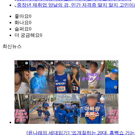
⌞
중장년 재취업 양날의 검, 민간 자격증 딸지 말지 고민이
좋아요
0
화나요
0
슬퍼요
0
더 궁금해요
0
최신뉴스
[윤나래의 세대읽기] ‘뜨개질하는 20대, 흠뻑쇼 가는