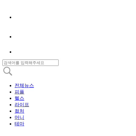
전체뉴스
피플
헬스
라이프
컬처
머니
테마