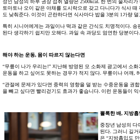
성인 남성의 하루 권장 섭취 열량은 2500kcal. 한 번의 술자
토마토나 오이 같은 야채를 도시락으로 갖고 다니다가 식사 때 
도 낮춰준다. 이것이 곤란하다면 식사마다 밥을 3분의 1가량 
특히 시니어에게는 과일이나 떡과 같은 간식도 치명적이다. 송편
된다 생각하기 쉽지만 오해다. 과일 속 과당도 엄연한 당분이다.
해야 하는 운동, 몸이 따르지 않는다면
“무릎이 나가 우리는!” 지난해 방영된 모 소화제 광고에서 소
운동을 하고 싶어도 못하는 경우가 적지 않다. 무릎이나 어깨, 
“관절에 문제가 있다면 중력의 영향을 덜 받는 수중운동을 권합
을 빼고 싶다면 빨리걷기도 효과가 좋습니다. 이런 운동들이 
뽈록한 배, 지방흡
중장년 남성의 다이
된다. 그러니 길거
은 “지방흡입도 만