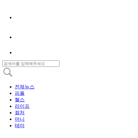
전체뉴스
피플
헬스
라이프
컬처
머니
테마