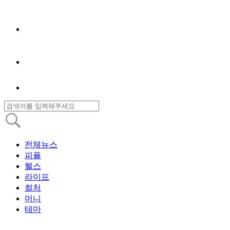
전체뉴스
피플
헬스
라이프
컬처
머니
테마