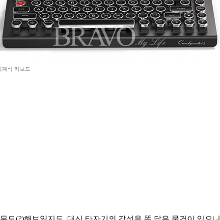
기계식 키보드
무모(?)해보일지도. 대신 타자기의 감성을 똑 닮은 물건이 있으니