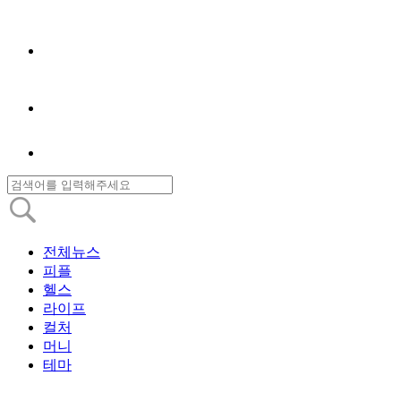
전체뉴스
피플
헬스
라이프
컬처
머니
테마