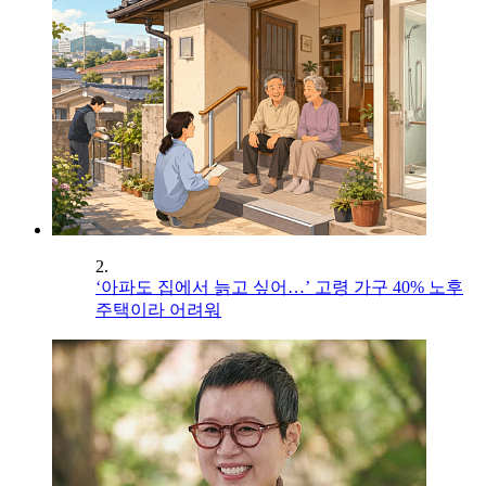
2.
‘아파도 집에서 늙고 싶어…’ 고령 가구 40% 노후
주택이라 어려워