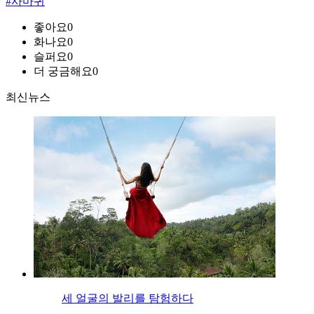
#사마귀
좋아요
0
화나요
0
슬퍼요
0
더 궁금해요
0
최신뉴스
세 얼굴의 발리를 탐험하다