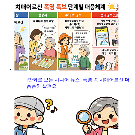
[만화로 보는 시니어 뉴스] 폭염 속 치매어르신 더
촘촘히 살펴요