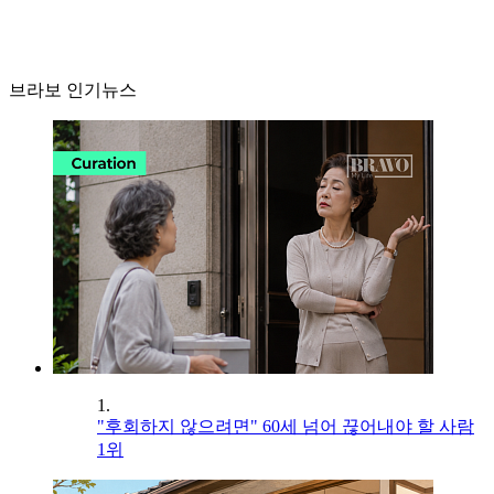
브라보 인기뉴스
1.
"후회하지 않으려면" 60세 넘어 끊어내야 할 사람
1위