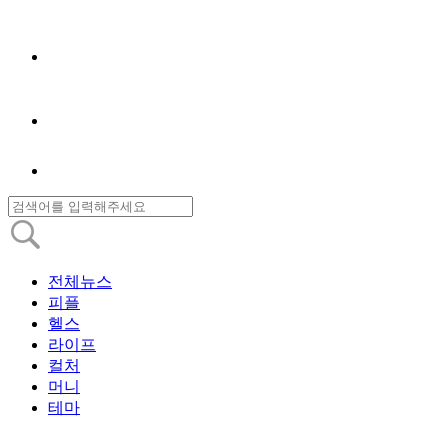
전체뉴스
피플
헬스
라이프
컬처
머니
테마