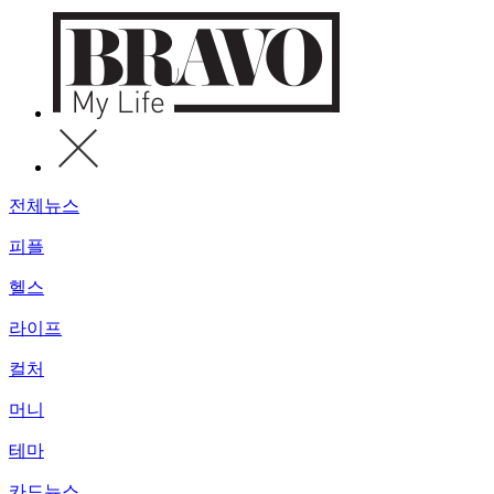
전체뉴스
피플
헬스
라이프
컬처
머니
테마
카드뉴스