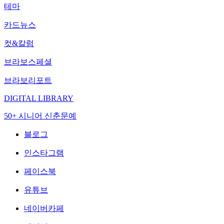
테마
카드뉴스
컷&칼럼
브라보스페셜
브라보리포트
DIGITAL LIBRARY
50+ 시니어 신춘문예
블로그
인스타그램
페이스북
유튜브
네이버카페