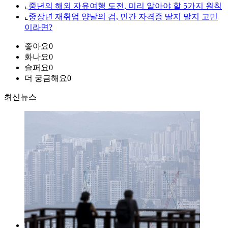
⌞
중년의 해외 자유여행 도전, 미리 알아야 할 5가지 원칙
⌞
중장년 재취업 양날의 검, 민간 자격증 딸지 말지 고민
이라면?
좋아요
0
화나요
0
슬퍼요
0
더 궁금해요
0
최신뉴스