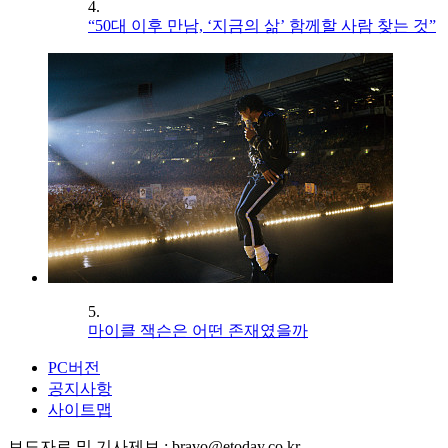
4.
“50대 이후 만남, ‘지금의 삶’ 함께할 사람 찾는 것”
5.
마이클 잭슨은 어떤 존재였을까
PC버전
공지사항
사이트맵
보도자료 및 기사제보 : bravo@etoday.co.kr