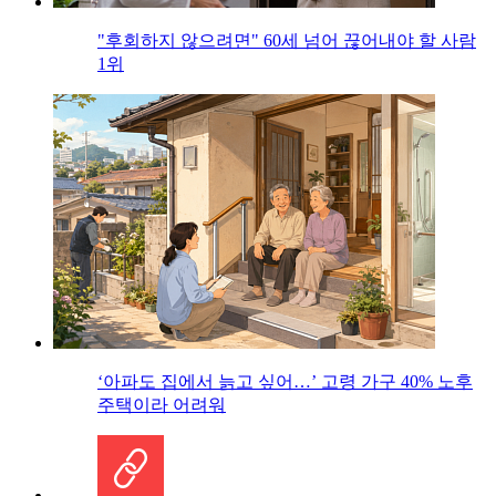
"후회하지 않으려면" 60세 넘어 끊어내야 할 사람
1위
‘아파도 집에서 늙고 싶어…’ 고령 가구 40% 노후
주택이라 어려워