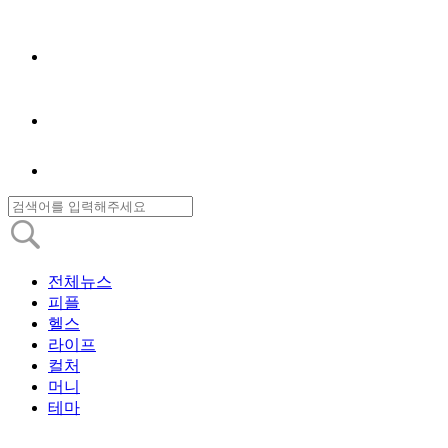
전체뉴스
피플
헬스
라이프
컬처
머니
테마