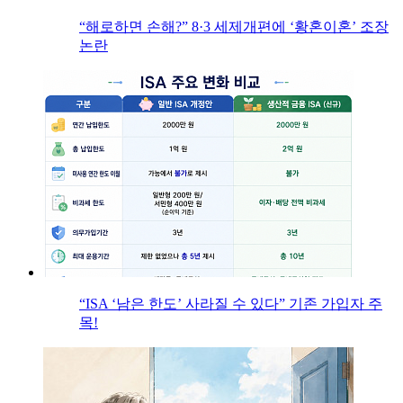
“해로하면 손해?” 8·3 세제개편에 ‘황혼이혼’ 조장
논란
“ISA ‘남은 한도’ 사라질 수 있다” 기존 가입자 주
목!