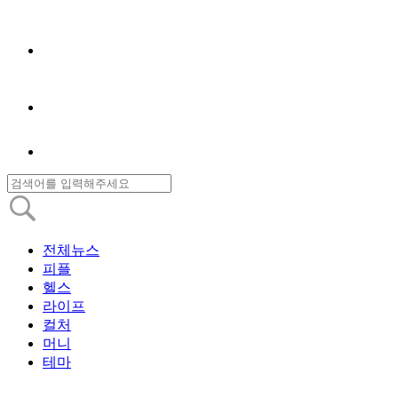
전체뉴스
피플
헬스
라이프
컬처
머니
테마