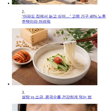
2.
‘아파도 집에서 늙고 싶어…’ 고령 가구 40% 노후
주택이라 어려워
3.
설탕 vs 소금, 콩국수를 건강하게 먹는 법