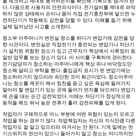
을 체크하고 제대로 동작하는지를 확인해 기록으로 남겨야 한
다. 다음으로 사용자의 안전의식이다. 전기설비를 제대로 파악
하지 않은 상태에서 손이나 몸이 직접 전기충전부에 닿으면 누
전차단기가 작동해도 감전을 당할 수 있다. 이해를 돕기 위해
실제 일어났던 사고를 소개한다.
청소부 아주머니가 변전실 청소를 하다가 변압기에 감전을 당
한 사건이다. 변전실은 직접전기가 충전되는 변압기나 차단기
가 설치된 위험한 장소가 있고 근무자가 책상에서 서류정리 등
일반 업무를 보는 장소가 있다. 이 사이를 구획하여 관리한다.
전기담당자가 청소하는 아주머니에게 책상 위나 바닥정도만
청소해 달라고 부탁을 했다. 출입금지 표시가 된 변압기에는
청소하러가지 않으리라 속단한 것이 화근이었다. 청소아주머
니는 청소를 깨끗이 해서 칭찬을 듣고 싶은 욕심에 들어가지
말아야 할 변압기가 있는 곳에 들어가 먼지를 닦으려다 변압기
에 손을 대는 순간 감전되었다. 이때는 차단기가 정상적으로
동작을 해도 워낙 높은 전류가 흘러 감전피해를 입게 된다.
작업자가 구체적으로 어느 부분에 어떤 위험이 있는지 모르고
작업을 하는 경우가 많다. 작업책임자는 자신의 지식만큼 다른
작업자도 잘 알고 있으리라 여겨서는 안 된다. 기계 밑에는 전
기스위치와 전선이 있으니 들어가지 말고 청소는 어디까지만