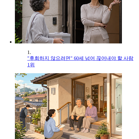
1.
"후회하지 않으려면" 60세 넘어 끊어내야 할 사람
1위