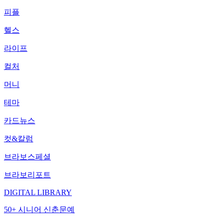
피플
헬스
라이프
컬처
머니
테마
카드뉴스
컷&칼럼
브라보스페셜
브라보리포트
DIGITAL LIBRARY
50+ 시니어 신춘문예