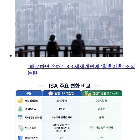
“해로하면 손해?” 8·3 세제개편에 ‘황혼이혼’ 조장
논란