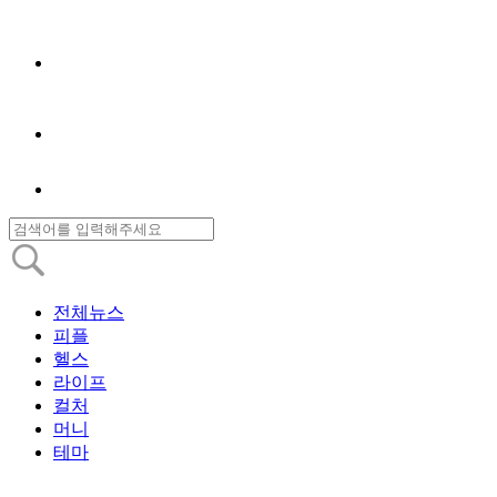
전체뉴스
피플
헬스
라이프
컬처
머니
테마