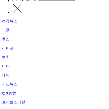
전체뉴스
피플
헬스
라이프
컬처
머니
테마
카드뉴스
컷&칼럼
브라보스페셜